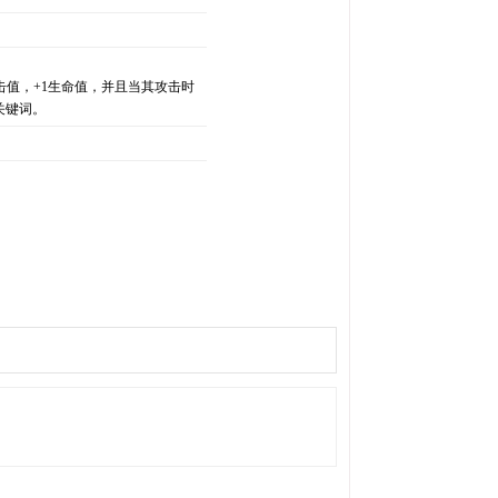
。
击值，+1生命值，并且当其攻击时
关键词。