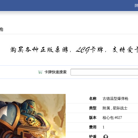
账号：
密码：
枪
忘记密码？
记住我
卡牌快速搜索
名称
古德温型爆弹枪
类型
附属 , 星际战士
版本
核心包 #027
费用
1
护盾