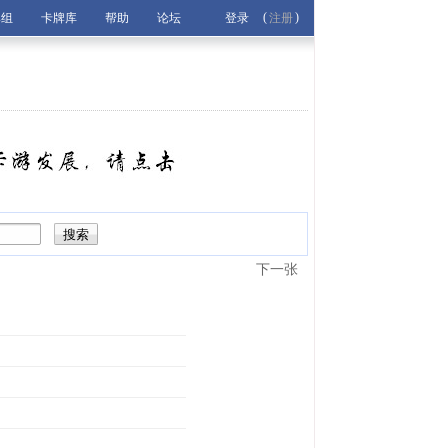
(
)
牌组
卡牌库
帮助
论坛
登录
注册
下一张