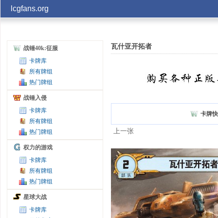
lcgfans.org
账号
瓦什亚开拓者
战锤40k:征服
卡牌库
记住
所有牌组
热门牌组
战锤入侵
卡牌库
卡牌快
所有牌组
上一张
热门牌组
权力的游戏
卡牌库
所有牌组
热门牌组
星球大战
卡牌库