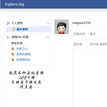
lcgfans.org
账号
tongmu1234
个人资料
基本资料
记住
自我介绍：
暂无
战锤40k:征服
牌组列表
居住地：
四川省 成都
虫群之心
色孽的诱惑
恐虐的狂乱