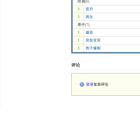
附属(6)
3
晋升
3
再生
事件(7)
3
爆发
1
突发变异
3
孢子爆裂
评论
登录
发表评论