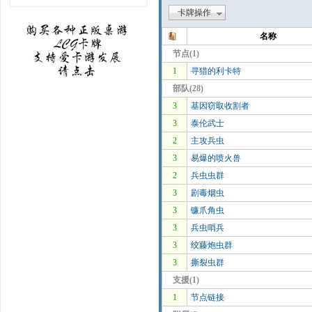
卡牌操作
名称
节点(1)
1
寻猎的利卡特
部队(28)
3
基因窃取收割者
3
泰伦武士
2
主攻兵虫
3
易爆的喷火兽
2
兵虫虫群
3
剧毒烟虫
3
镰爪角虫
3
兵虫哨兵
3
绞藤炮虫群
3
撕裂虫群
支援(1)
1
节点链接