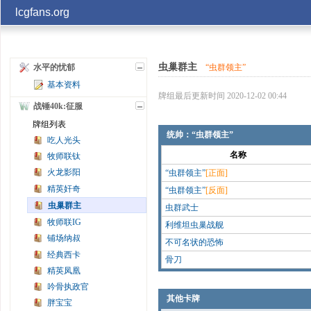
lcgfans.org
账号
虫巢群主
“虫群领主”
水平的忧郁
基本资料
记住
牌组最后更新时间 2020-12-02 00:44
战锤40k:征服
牌组列表
统帅：“虫群领主”
吃人光头
名称
牧师联钛
火龙影阳
“虫群领主”
[正面]
精英奸奇
“虫群领主”
[反面]
虫巢群主
虫群武士
牧师联IG
利维坦虫巢战舰
铺场纳叔
不可名状的恐怖
经典西卡
骨刀
精英凤凰
吟骨执政官
其他卡牌
胖宝宝