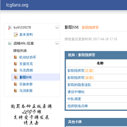
lcgfans.org
账号
影阳SM
影阳指挥官
hy65319278
基本资料
记住
牌组最后更新时间 2017-04-28 17:16
战锤40k:征服
牌组列表
统帅：影阳指挥官
机动钛协军
名称
支援坦克
马克西姆
影阳指挥官
[正面]
影阳SM
影阳指挥官
[反面]
宗族刺客
影阳的隐形连队
马润刺客
通信中继站
中队调度
指挥联络兵蜂
其他卡牌