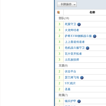
卡牌操作
名称
部队(18)
3
死翼守卫
3
火龙终结者
2
萨希XV88侧舷战斗服
3
上上善道传道者
1
危机战斗服守卫
3
瓦什亚开拓者
3
土氏族技师
支援(8)
2
伏击平台
2
瑟兰姆飞地
2
STC残片
2
圣墓
附属(7)
3
辅兵护甲