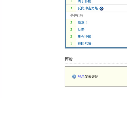
1
离子步枪
3
反向冲击力场
事件(10)
3
撤退！
3
反击
3
集合冲锋
1
扳回劣势
评论
登录
发表评论