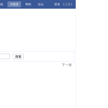
(
)
牌组
卡牌库
帮助
论坛
登录
注册
下一张