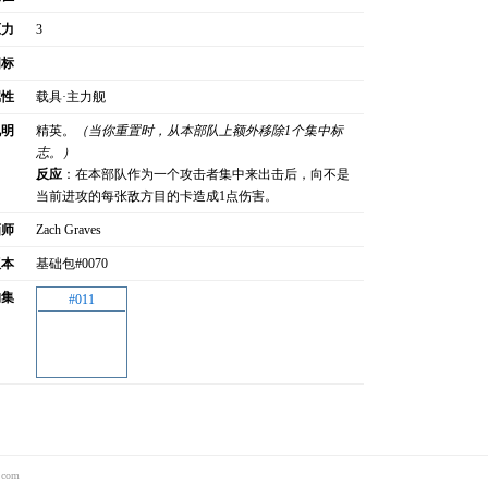
原力
3
图标
属性
载具·主力舰
说明
精英。
（当你重置时，从本部队上额外移除1个集中标
志。）
反应
：在本部队作为一个攻击者集中来出击后，向不是
当前进攻的每张敌方目的卡造成1点伤害。
画师
Zach Graves
版本
基础包#0070
的集
#011
.com