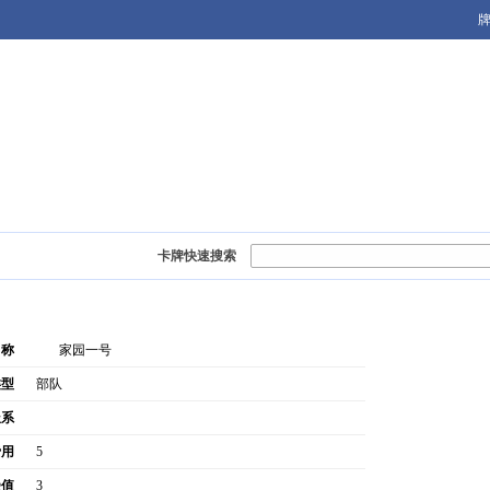
账号：
密码：
忘记密码？
记住我
卡牌快速搜索
名称
家园一号
类型
部队
派系
费用
5
受值
3