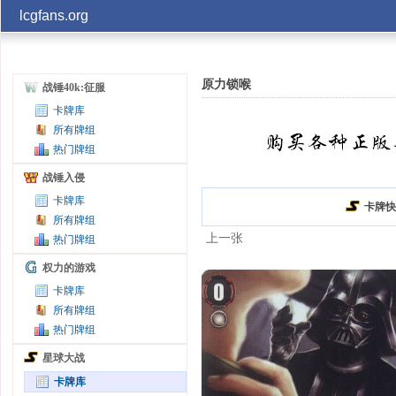
lcgfans.org
账号
原力锁喉
战锤40k:征服
卡牌库
记住
所有牌组
热门牌组
战锤入侵
卡牌库
卡牌快
所有牌组
上一张
热门牌组
权力的游戏
卡牌库
所有牌组
热门牌组
星球大战
卡牌库