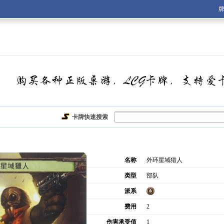
账号：
密码：
忘记密码？
记住我
卡牌快速搜索
名称
外环星域猎人
类型
部队
派系
费用
2
伤害承受值
1