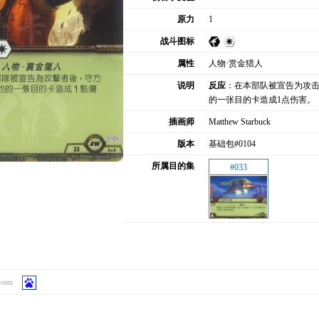
原力
1
战斗图标
属性
人物·赏金猎人
说明
反应
：在本部队被宣告为攻
的一张目的卡造成1点伤害。
插画师
Matthew Starbuck
版本
基础包#0104
所属目的集
#033
.com